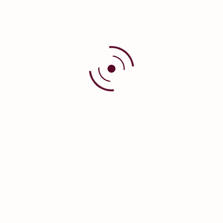
Saiba Mais
OLIPROX™ Espuma
Oliprox™ Espuma nos sintomas associados às
infecções fúngicas da pele