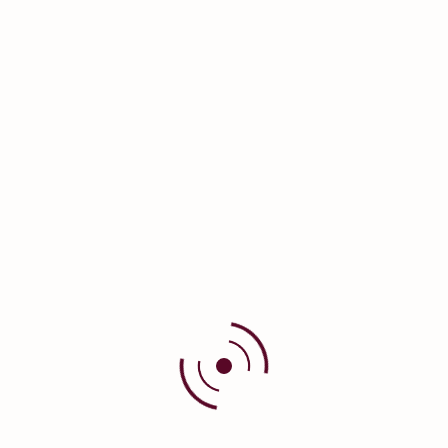
ACNAID™ Sabão Líquido
Acnaid™ Sabão Líquido limpa sem agredir e
acalma a pele com tendência acneica
Saiba Mais