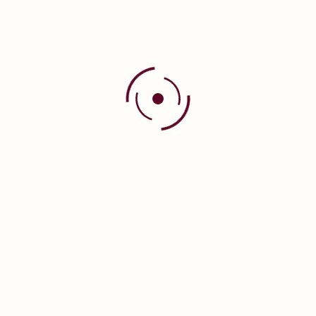
POLICALM™ Spray
PROTOTYPE™ AK 50+
PROTOTYPE™ Cápsulas
PROTOTYPE™ Creme
ROSAID™ Creme
TAZARENE™ Creme 0,05%
TAZARENE™ Creme 0,1%
VITAMONO ® E-PRO Sticks
VITAMONO ® EF Cápsulas
VITAMONO ® EF Lipogel